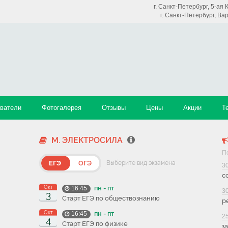
г. Санкт-Петербург, 5-ая
г. Санкт-Петербург, Ва
ватели
Фотогалерея
Отзывы
Цены
Акции
Т
М. ЭЛЕКТРОСИЛА
П
ЕГЭ
ОГЭ
Выберите вид экзамена
3
с
Окт
пн - пт
16:45
3
3
Старт ЕГЭ по обществознанию
р
Окт
пн - пт
16:45
2
4
Старт ЕГЭ по физике
з