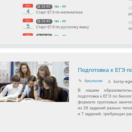
Окт
пн - пт
16:45
2
4
Старт ЕГЭ по математике
р
Окт
пн - пт
16:45
0
5
Старт ЕГЭ по русскому языку
п
Окт
пн - пт
16:45
5
Старт ЕГЭ по истории
Окт
пн - пт
16:45
6
Старт ЕГЭ по информатике
Окт
пн - пт
16:45
6
Подготовка к ЕГЭ п
Старт ЕГЭ по биологии
Окт
пн - пт
16:45
биология
kursy-ege
7
Старт ЕГЭ по литературе
В нашем образователь
Окт
пн - пт
16:45
подготовка к ЕГЭ по биоло
7
Старт ЕГЭ по английскому языку
формате групповых заняти
из 28 заданий разных типов
и 7 заданий, требующих раз