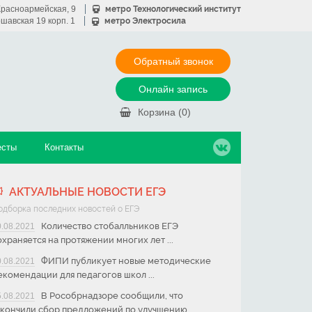
 Красноармейская, 9
метро Технологический институт
ршавская 19 корп. 1
метро Электросила
Обратный звонок
Онлайн запись
Корзина (
0
)
есты
Контакты
АКТУАЛЬНЫЕ НОВОСТИ ЕГЭ
одборка последних новостей о ЕГЭ
Количество стобалльников ЕГЭ
0.08.2021
охраняется на протяжении многих лет ...
ФИПИ публикует новые методические
0.08.2021
екомендации для педагогов школ ...
В Рособрнадзоре сообщили, что
5.08.2021
акончили сбор предложений по улучшению ...