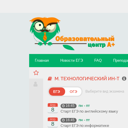
Главная
Новости ЕГЭ
FAQ
Препода
М. ТЕХНОЛОГИЧЕСКИЙ ИН-Т
ЕГЭ
ОГЭ
Выберите вид экзамена
Апр
пн - пт
16:45
8
Старт ЕГЭ по английскому языку
Апр
пн - пт
16:45
8
Старт ЕГЭ по информатике